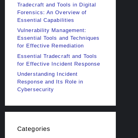
Tradecraft and Tools in Digital
Forensics: An Overview of
Essential Capabilities
Vulnerability Management:
Essential Tools and Techniques
for Effective Remediation
Essential Tradecraft and Tools
for Effective Incident Response
Understanding Incident
Response and Its Role in
Cybersecurity
Categories