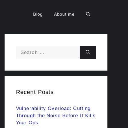
Blog
About me
Search
for:
Recent Posts
Vulnerability Overload: Cutting
Through the Noise Before It Kills
Your Ops