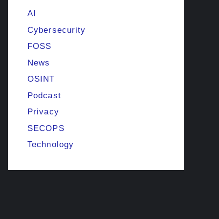
AI
Cybersecurity
FOSS
News
OSINT
Podcast
Privacy
SECOPS
Technology