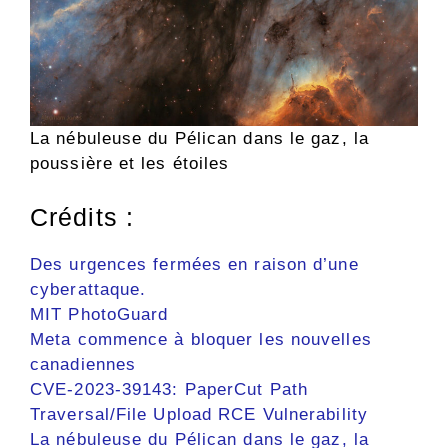
La nébuleuse du Pélican dans le gaz, la
poussière et les étoiles
Crédits :
Des urgences fermées en raison d’une
cyberattaque.
MIT PhotoGuard
Meta commence à bloquer les nouvelles
canadiennes
CVE-2023-39143: PaperCut Path
Traversal/File Upload RCE Vulnerability
La nébuleuse du Pélican dans le gaz, la