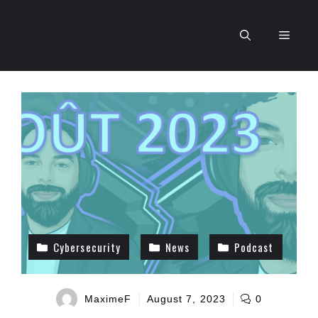
Skip
to
Men
content
Cybersecurity
News
Podcast
MaximeF
August 7, 2023
0